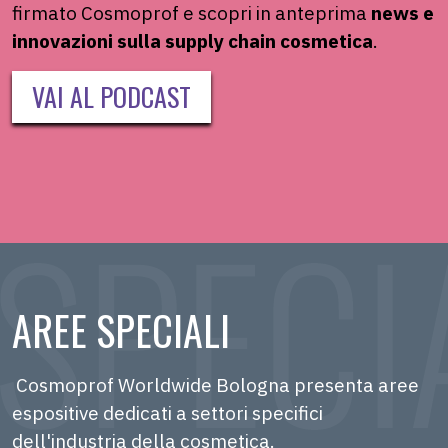
firmato
Cosmoprof
e scopri in anteprima
news e
innovazioni sulla supply chain
cosmetica
.
VAI AL PODCAST
AREE SPECIALI
Cosmoprof Worldwide Bologna presenta aree
espositive dedicati a settori specifici
dell'industria della cosmetica.