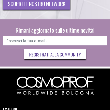
SCOPRI IL NOSTRO NETWORK
Rimani aggiornato sulle ultime novità!
REGISTRATI ALLA COMMUNITY
I SALONI