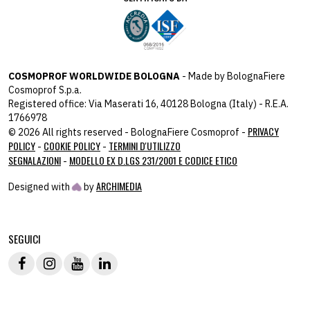
COSMOPROF WORLDWIDE BOLOGNA
- Made by BolognaFiere
Cosmoprof S.p.a.
Registered office: Via Maserati 16, 40128 Bologna (Italy) - R.E.A.
1766978
PRIVACY
© 2026 All rights reserved - BolognaFiere Cosmoprof -
POLICY
COOKIE POLICY
TERMINI D'UTILIZZO
-
-
SEGNALAZIONI
MODELLO EX D.LGS 231/2001 E CODICE ETICO
-
ARCHIMEDIA
Designed with
by
host: 172.31.40.82 - you:
104.23.243.43
SEGUICI