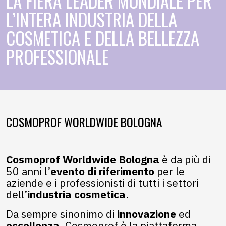
LA FIERA LEADER MONDIALE PER
L’INTERA INDUSTRIA DELLA
COSMETICA E DELLA BELLEZZA
PROFESSIONALE
COSMOPROF WORLDWIDE BOLOGNA
Cosmoprof Worldwide Bologna
è da più di
50 anni l’
evento di riferimento
per le
aziende e i professionisti di tutti i settori
dell’
industria cosmetica
.
Da sempre sinonimo di
innovazione
ed
eccellenza
, Cosmoprof è la piattaforma