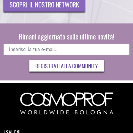
SCOPRI IL NOSTRO NETWORK
Rimani aggiornato sulle ultime novità!
REGISTRATI ALLA COMMUNITY
I SALONI