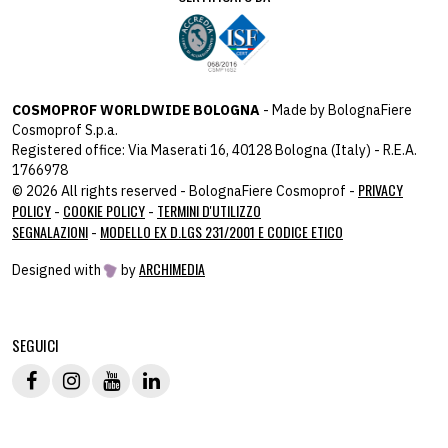
COSMOPROF WORLDWIDE BOLOGNA
- Made by BolognaFiere
Cosmoprof S.p.a.
Registered office: Via Maserati 16, 40128 Bologna (Italy) - R.E.A.
1766978
PRIVACY
© 2026 All rights reserved - BolognaFiere Cosmoprof -
POLICY
COOKIE POLICY
TERMINI D'UTILIZZO
-
-
SEGNALAZIONI
MODELLO EX D.LGS 231/2001 E CODICE ETICO
-
ARCHIMEDIA
Designed with
by
host: 172.31.40.82 - you:
104.23.243.42
SEGUICI