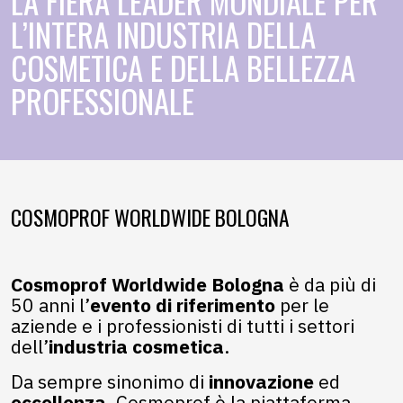
LA FIERA LEADER MONDIALE PER
L’INTERA INDUSTRIA DELLA
COSMETICA E DELLA BELLEZZA
PROFESSIONALE
COSMOPROF WORLDWIDE BOLOGNA
Cosmoprof Worldwide Bologna
è da più di
50 anni l’
evento di riferimento
per le
aziende e i professionisti di tutti i settori
dell’
industria cosmetica
.
Da sempre sinonimo di
innovazione
ed
eccellenza
, Cosmoprof è la piattaforma