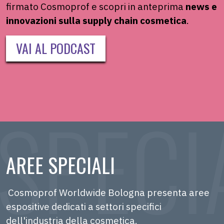
firmato
Cosmoprof
e scopri in anteprima
news e
innovazioni sulla supply chain
cosmetica
.
VAI AL PODCAST
AREE SPECIALI
Cosmoprof Worldwide Bologna presenta aree
espositive dedicati a settori specifici
dell'industria della cosmetica.