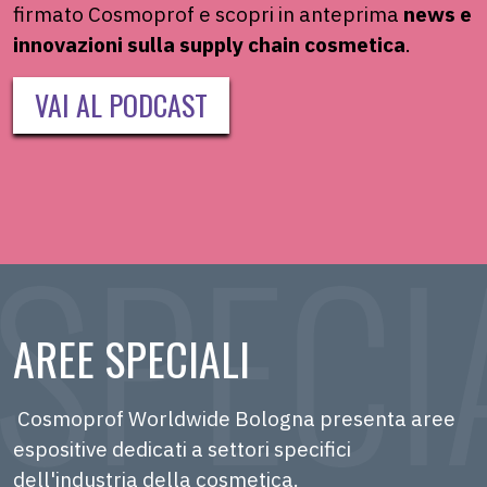
firmato
Cosmoprof
e scopri in anteprima
news e
innovazioni sulla supply chain
cosmetica
.
VAI AL PODCAST
AREE SPECIALI
Cosmoprof Worldwide Bologna presenta aree
espositive dedicati a settori specifici
dell'industria della cosmetica.