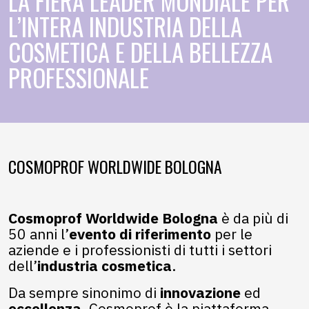
LA FIERA LEADER MONDIALE PER
L’INTERA INDUSTRIA DELLA
COSMETICA E DELLA BELLEZZA
PROFESSIONALE
COSMOPROF WORLDWIDE BOLOGNA
Cosmoprof Worldwide Bologna
è da più di
50 anni l’
evento di riferimento
per le
aziende e i professionisti di tutti i settori
dell’
industria cosmetica
.
Da sempre sinonimo di
innovazione
ed
eccellenza
, Cosmoprof è la piattaforma