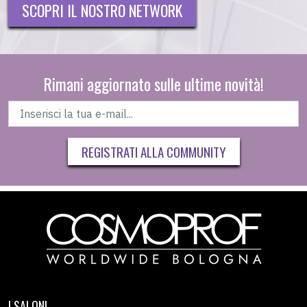
SCOPRI IL NOSTRO NETWORK
Rimani aggiornato sulle ultime novità!
REGISTRATI ALLA COMMUNITY
I SALONI