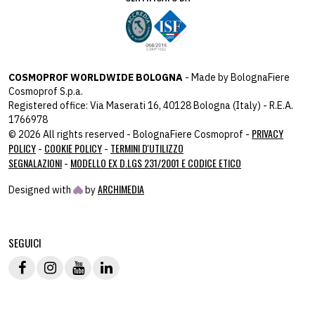
COSMOPROF WORLDWIDE BOLOGNA
- Made by BolognaFiere
Cosmoprof S.p.a.
Registered office: Via Maserati 16, 40128 Bologna (Italy) - R.E.A.
1766978
PRIVACY
© 2026 All rights reserved - BolognaFiere Cosmoprof -
POLICY
COOKIE POLICY
TERMINI D'UTILIZZO
-
-
SEGNALAZIONI
MODELLO EX D.LGS 231/2001 E CODICE ETICO
-
ARCHIMEDIA
Designed with
by
host: 172.31.40.82 - you:
104.23.197.124
SEGUICI