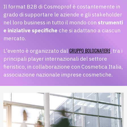
Il format B2B di Cosmoprof è costantemente in
grado di supportare le aziende e gli stakeholder
nel loro business in tutto il mondo con
strumenti
e iniziative specifiche
che si adattano a ciascun
mercato.
L’evento è organizzato dal
GRUPPO BOLOGNAFIERE
, tra i
principali player internazionali del settore
fieristico, in collaborazione con Cosmetica Italia,
associazione nazionale imprese cosmetiche.