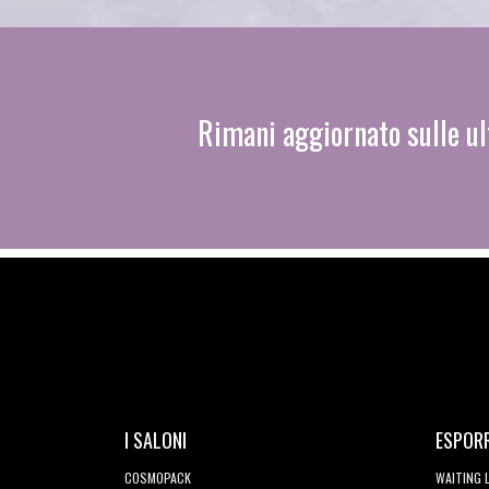
Rimani aggiornato sulle ul
I SALONI
ESPOR
COSMOPACK
WAITING 