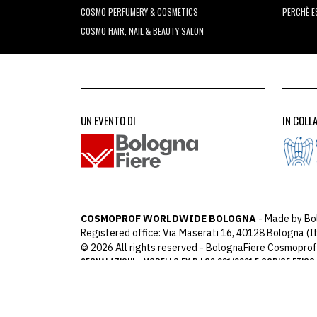
COSMO PERFUMERY & COSMETICS
PERCHÈ 
COSMO HAIR, NAIL & BEAUTY SALON
UN EVENTO DI
IN COLL
COSMOPROF WORLDWIDE BOLOGNA
- Made by Bo
Registered office: Via Maserati 16, 40128 Bologna (It
© 2026 All rights reserved - BolognaFiere Cosmoprof
SEGNALAZIONI
MODELLO EX D.LGS 231/2001 E CODICE ETICO
-
ARCHIMEDIA
Designed with
by
host: 172.31.40.82 - y