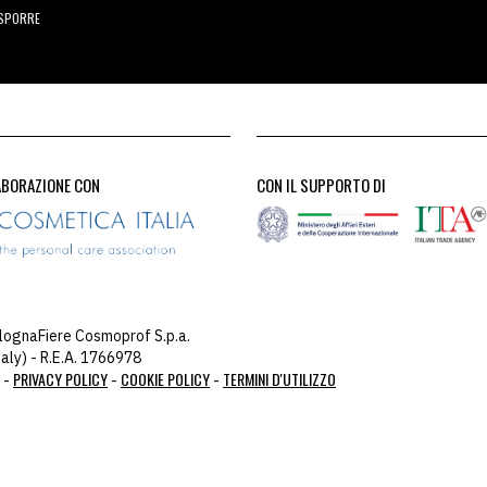
ESPORRE
ABORAZIONE CON
CON IL SUPPORTO DI
lognaFiere Cosmoprof S.p.a.
aly) - R.E.A. 1766978
PRIVACY POLICY
COOKIE POLICY
TERMINI D'UTILIZZO
 -
-
-
ou: 104.23.243.42