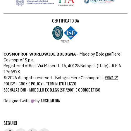
CERTIFICATO DA
COSMOPROF WORLDWIDE BOLOGNA
- Made by BolognaFiere
Cosmoprof S.p.a.
Registered office: Via Maserati 16, 40128 Bologna (Italy) - R.E.A.
1766978
PRIVACY
© 2026 All rights reserved - BolognaFiere Cosmoprof -
POLICY
COOKIE POLICY
TERMINI D'UTILIZZO
-
-
SEGNALAZIONI
MODELLO EX D.LGS 231/2001 E CODICE ETICO
-
ARCHIMEDIA
Designed with
by
host: 172.31.40.82 - you:
104.23.243.42
SEGUICI