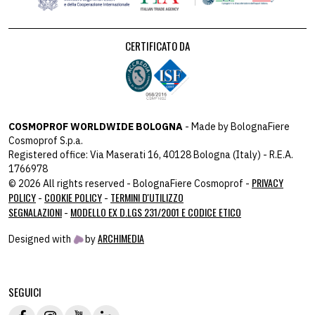
CERTIFICATO DA
COSMOPROF WORLDWIDE BOLOGNA
- Made by BolognaFiere
Cosmoprof S.p.a.
Registered office: Via Maserati 16, 40128 Bologna (Italy) - R.E.A.
1766978
PRIVACY
© 2026 All rights reserved - BolognaFiere Cosmoprof -
POLICY
COOKIE POLICY
TERMINI D'UTILIZZO
-
-
SEGNALAZIONI
MODELLO EX D.LGS 231/2001 E CODICE ETICO
-
ARCHIMEDIA
Designed with
by
host: 172.31.40.82 - you:
104.23.197.125
SEGUICI