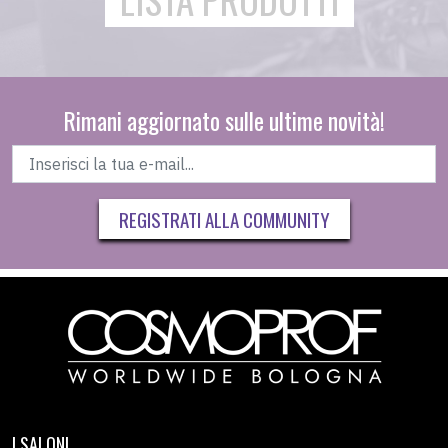
Rimani aggiornato sulle ultime novità!
REGISTRATI ALLA COMMUNITY
I SALONI