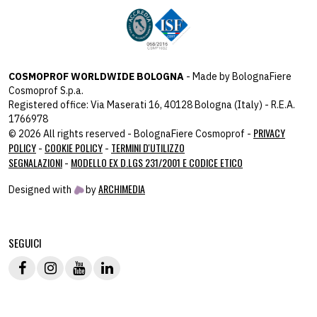
COSMOPROF WORLDWIDE BOLOGNA
- Made by BolognaFiere
Cosmoprof S.p.a.
Registered office: Via Maserati 16, 40128 Bologna (Italy) - R.E.A.
1766978
PRIVACY
© 2026 All rights reserved - BolognaFiere Cosmoprof -
POLICY
COOKIE POLICY
TERMINI D'UTILIZZO
-
-
SEGNALAZIONI
MODELLO EX D.LGS 231/2001 E CODICE ETICO
-
ARCHIMEDIA
Designed with
by
host: 172.31.40.82 - you:
104.23.243.42
SEGUICI