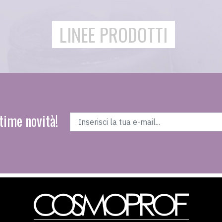
LINEE PRODOTTI
time novità!