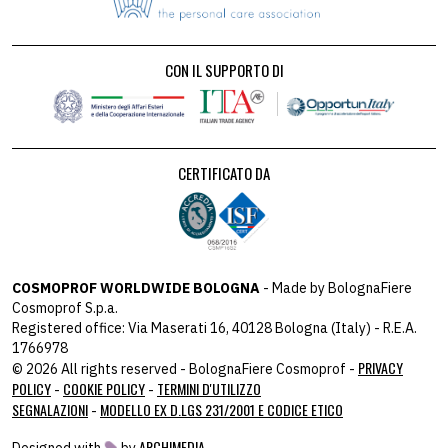
CON IL SUPPORTO DI
CERTIFICATO DA
COSMOPROF WORLDWIDE BOLOGNA
- Made by BolognaFiere
Cosmoprof S.p.a.
Registered office: Via Maserati 16, 40128 Bologna (Italy) - R.E.A.
1766978
PRIVACY
© 2026 All rights reserved - BolognaFiere Cosmoprof -
POLICY
COOKIE POLICY
TERMINI D'UTILIZZO
-
-
SEGNALAZIONI
MODELLO EX D.LGS 231/2001 E CODICE ETICO
-
ARCHIMEDIA