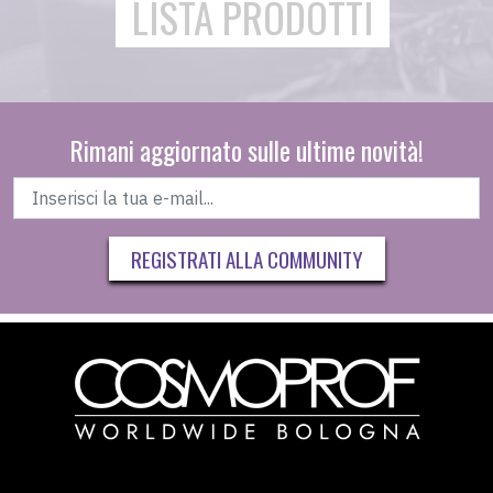
LISTA PRODOTTI
Rimani aggiornato sulle ultime novità!
REGISTRATI ALLA COMMUNITY