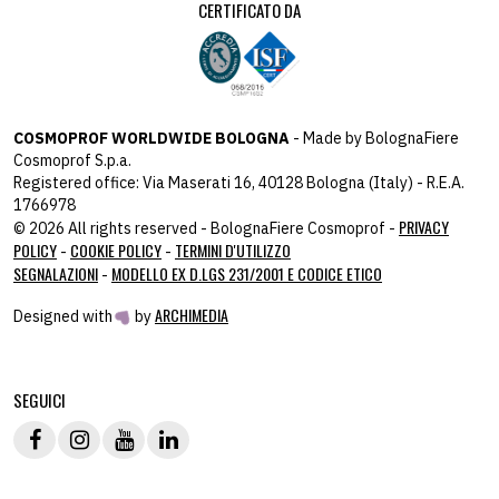
CERTIFICATO DA
COSMOPROF WORLDWIDE BOLOGNA
- Made by BolognaFiere
Cosmoprof S.p.a.
Registered office: Via Maserati 16, 40128 Bologna (Italy) - R.E.A.
1766978
PRIVACY
© 2026 All rights reserved - BolognaFiere Cosmoprof -
POLICY
COOKIE POLICY
TERMINI D'UTILIZZO
-
-
SEGNALAZIONI
MODELLO EX D.LGS 231/2001 E CODICE ETICO
-
ARCHIMEDIA
Designed with
by
host: 172.31.40.82 - you:
104.23.243.42
SEGUICI