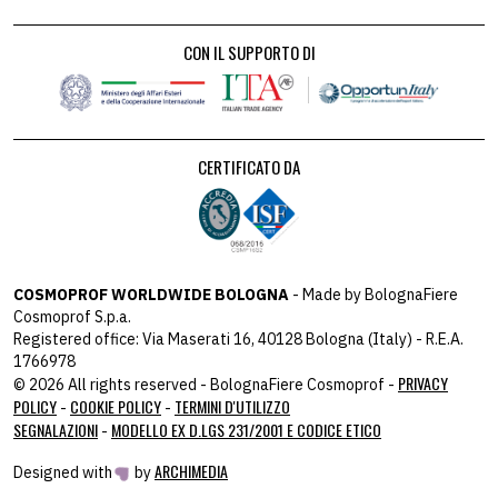
CON IL SUPPORTO DI
CERTIFICATO DA
COSMOPROF WORLDWIDE BOLOGNA
- Made by BolognaFiere
Cosmoprof S.p.a.
Registered office: Via Maserati 16, 40128 Bologna (Italy) - R.E.A.
1766978
PRIVACY
© 2026 All rights reserved - BolognaFiere Cosmoprof -
POLICY
COOKIE POLICY
TERMINI D'UTILIZZO
-
-
SEGNALAZIONI
MODELLO EX D.LGS 231/2001 E CODICE ETICO
-
ARCHIMEDIA
Designed with
by
host: 172.31.40.82 - you:
104.23.243.43