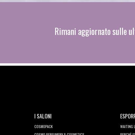
Rimani aggiornato sulle ul
I SALONI
ESPOR
COSMOPACK
WAITING 
COSMO PERFUMERY & COSMETICS
PERCHÈ 