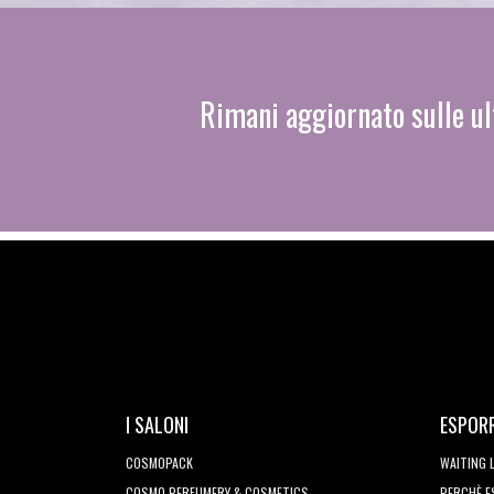
Rimani aggiornato sulle ul
I SALONI
ESPOR
COSMOPACK
WAITING 
COSMO PERFUMERY & COSMETICS
PERCHÈ 