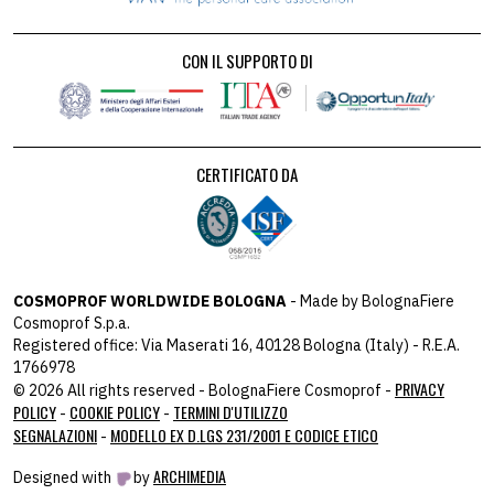
CON IL SUPPORTO DI
CERTIFICATO DA
COSMOPROF WORLDWIDE BOLOGNA
- Made by BolognaFiere
Cosmoprof S.p.a.
Registered office: Via Maserati 16, 40128 Bologna (Italy) - R.E.A.
1766978
PRIVACY
© 2026 All rights reserved - BolognaFiere Cosmoprof -
POLICY
COOKIE POLICY
TERMINI D'UTILIZZO
-
-
SEGNALAZIONI
MODELLO EX D.LGS 231/2001 E CODICE ETICO
-
ARCHIMEDIA
Designed with
by
host: 172.31.40.82 - you: