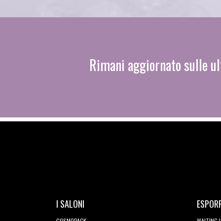
Rimani aggiornato sulle ul
I SALONI
ESPOR
COSMOPACK
WAITING 