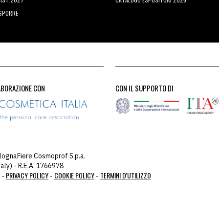
ESPORRE
ABORAZIONE CON
CON IL SUPPORTO DI
lognaFiere Cosmoprof S.p.a.
aly) - R.E.A. 1766978
PRIVACY POLICY
COOKIE POLICY
TERMINI D'UTILIZZO
 -
-
-
you: 104.23.197.124