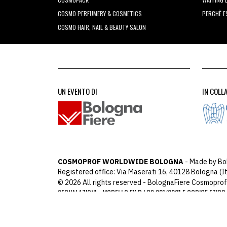
COSMO PERFUMERY & COSMETICS
PERCHÈ 
COSMO HAIR, NAIL & BEAUTY SALON
UN EVENTO DI
IN COLL
COSMOPROF WORLDWIDE BOLOGNA
- Made by Bo
Registered office: Via Maserati 16, 40128 Bologna (It
© 2026 All rights reserved - BolognaFiere Cosmoprof
SEGNALAZIONI
MODELLO EX D.LGS 231/2001 E CODICE ETICO
-
ARCHIMEDIA
Designed with
by
host: 172.31.40.82 - 