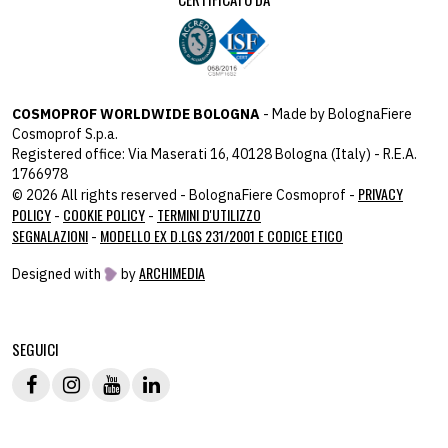
COSMOPROF WORLDWIDE BOLOGNA
- Made by BolognaFiere
Cosmoprof S.p.a.
Registered office: Via Maserati 16, 40128 Bologna (Italy) - R.E.A.
1766978
PRIVACY
© 2026 All rights reserved - BolognaFiere Cosmoprof -
POLICY
COOKIE POLICY
TERMINI D'UTILIZZO
-
-
SEGNALAZIONI
MODELLO EX D.LGS 231/2001 E CODICE ETICO
-
ARCHIMEDIA
Designed with
by
host: 172.31.40.82 - you:
104.23.243.42
SEGUICI