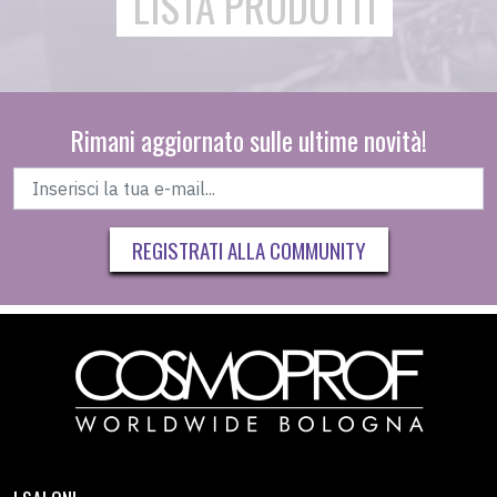
LISTA PRODOTTI
Rimani aggiornato sulle ultime novità!
REGISTRATI ALLA COMMUNITY