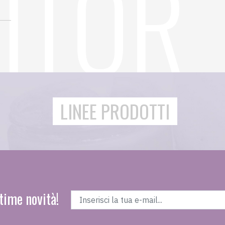
LINEE PRODOTTI
time novità!