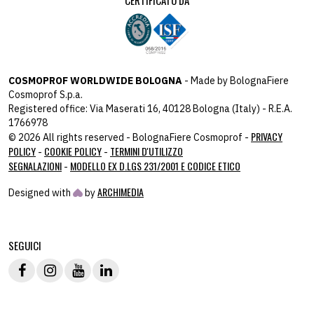
COSMOPROF WORLDWIDE BOLOGNA
- Made by BolognaFiere
Cosmoprof S.p.a.
Registered office: Via Maserati 16, 40128 Bologna (Italy) - R.E.A.
1766978
PRIVACY
© 2026 All rights reserved - BolognaFiere Cosmoprof -
POLICY
COOKIE POLICY
TERMINI D'UTILIZZO
-
-
SEGNALAZIONI
MODELLO EX D.LGS 231/2001 E CODICE ETICO
-
ARCHIMEDIA
Designed with
by
host: 172.31.40.82 - you:
104.23.243.43
SEGUICI