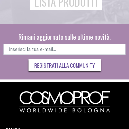
LISTA PRODOTTI
Rimani aggiornato sulle ultime novità!
REGISTRATI ALLA COMMUNITY