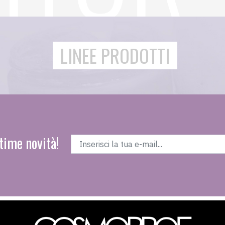
LINEE PRODOTTI
time novità!