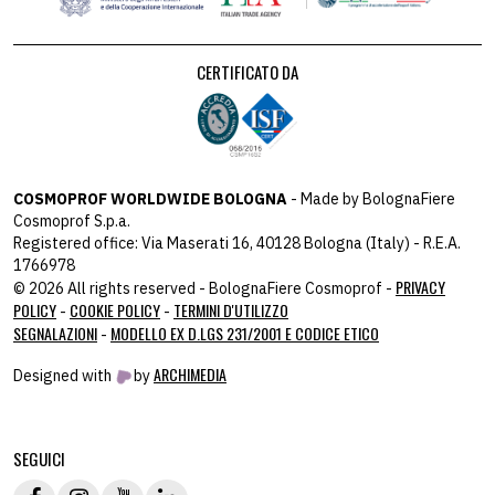
CERTIFICATO DA
COSMOPROF WORLDWIDE BOLOGNA
- Made by BolognaFiere
Cosmoprof S.p.a.
Registered office: Via Maserati 16, 40128 Bologna (Italy) - R.E.A.
1766978
PRIVACY
© 2026 All rights reserved - BolognaFiere Cosmoprof -
POLICY
COOKIE POLICY
TERMINI D'UTILIZZO
-
-
SEGNALAZIONI
MODELLO EX D.LGS 231/2001 E CODICE ETICO
-
ARCHIMEDIA
Designed with
by
host: 172.31.40.82 - you:
104.23.243.42
SEGUICI