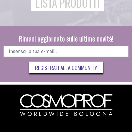
LISTA PRODOTTI
Rimani aggiornato sulle ultime novità!
REGISTRATI ALLA COMMUNITY