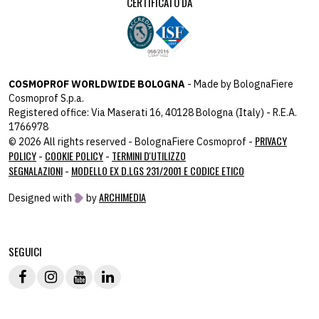
CERTIFICATO DA
COSMOPROF WORLDWIDE BOLOGNA
- Made by BolognaFiere
Cosmoprof S.p.a.
Registered office: Via Maserati 16, 40128 Bologna (Italy) - R.E.A.
1766978
PRIVACY
© 2026 All rights reserved - BolognaFiere Cosmoprof -
POLICY
COOKIE POLICY
TERMINI D'UTILIZZO
-
-
SEGNALAZIONI
MODELLO EX D.LGS 231/2001 E CODICE ETICO
-
ARCHIMEDIA
Designed with
by
host: 172.31.40.82 - you:
104.23.243.42
SEGUICI