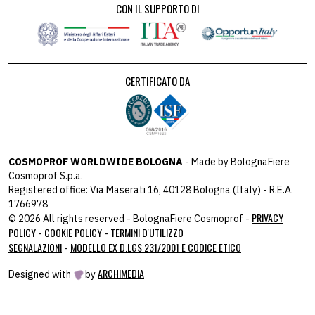
CON IL SUPPORTO DI
CERTIFICATO DA
COSMOPROF WORLDWIDE BOLOGNA
- Made by BolognaFiere
Cosmoprof S.p.a.
Registered office: Via Maserati 16, 40128 Bologna (Italy) - R.E.A.
1766978
PRIVACY
© 2026 All rights reserved - BolognaFiere Cosmoprof -
POLICY
COOKIE POLICY
TERMINI D'UTILIZZO
-
-
SEGNALAZIONI
MODELLO EX D.LGS 231/2001 E CODICE ETICO
-
ARCHIMEDIA
Designed with
by
host: 172.31.40.82 - you:
104.23.243.43