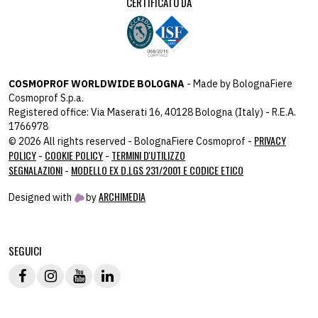
CERTIFICATO DA
COSMOPROF WORLDWIDE BOLOGNA
- Made by BolognaFiere
Cosmoprof S.p.a.
Registered office: Via Maserati 16, 40128 Bologna (Italy) - R.E.A.
1766978
PRIVACY
© 2026 All rights reserved - BolognaFiere Cosmoprof -
POLICY
COOKIE POLICY
TERMINI D'UTILIZZO
-
-
SEGNALAZIONI
MODELLO EX D.LGS 231/2001 E CODICE ETICO
-
ARCHIMEDIA
Designed with
by
host: 172.31.40.82 - you:
104.23.243.42
SEGUICI