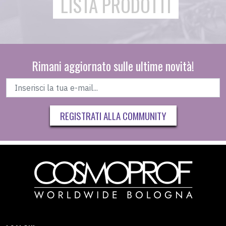
LISTA PRODOTTI
Rimani aggiornato sulle ultime novità!
REGISTRATI ALLA COMMUNITY