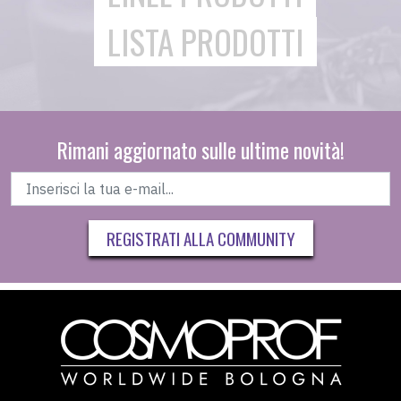
LISTA PRODOTTI
Rimani aggiornato sulle ultime novità!
REGISTRATI ALLA COMMUNITY