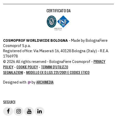
CERTIFICATO DA
COSMOPROF WORLDWIDE BOLOGNA
- Made by BolognaFiere
Cosmoprof S.p.a.
Registered office: Via Maserati 16, 40128 Bologna (Italy) - R.E.A.
1766978
PRIVACY
© 2026 All rights reserved - BolognaFiere Cosmoprof -
POLICY
COOKIE POLICY
TERMINI D'UTILIZZO
-
-
SEGNALAZIONI
MODELLO EX D.LGS 231/2001 E CODICE ETICO
-
ARCHIMEDIA
Designed with
by
host: 172.31.40.82 - you:
104.23.243.43
SEGUICI