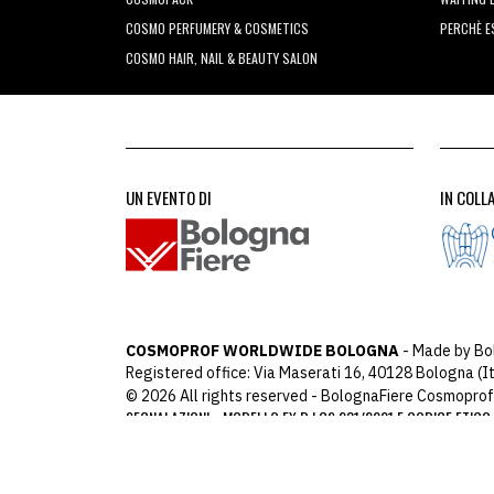
COSMO PERFUMERY & COSMETICS
PERCHÈ 
COSMO HAIR, NAIL & BEAUTY SALON
UN EVENTO DI
IN COLL
COSMOPROF WORLDWIDE BOLOGNA
- Made by Bo
Registered office: Via Maserati 16, 40128 Bologna (It
© 2026 All rights reserved - BolognaFiere Cosmoprof
SEGNALAZIONI
MODELLO EX D.LGS 231/2001 E CODICE ETICO
-
ARCHIMEDIA
Designed with
by
host: 172.31.40.82 - y