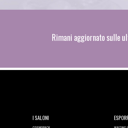
Rimani aggiornato sulle ul
I SALONI
ESPOR
COSMOPACK
WAITING 