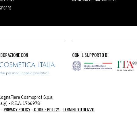
ESPORRE
ABORAZIONE CON
CON IL SUPPORTO DI
lognaFiere Cosmoprof S.p.a.
aly) - R.E.A. 1766978
PRIVACY POLICY
COOKIE POLICY
TERMINI D'UTILIZZO
 -
-
-
ou: 104.23.243.42