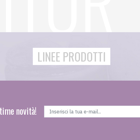
LINEE PRODOTTI
time novità!