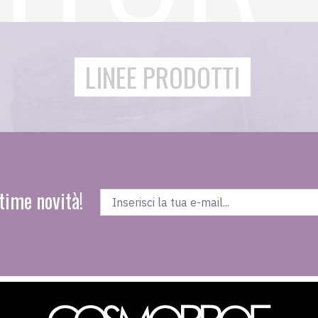
LINEE PRODOTTI
time novità!