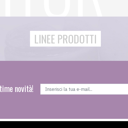
LINEE PRODOTTI
time novità!