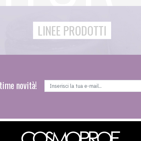
LINEE PRODOTTI
time novità!