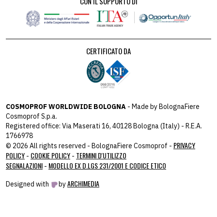
CON IL SUPPORTO DI
CERTIFICATO DA
COSMOPROF WORLDWIDE BOLOGNA
- Made by BolognaFiere
Cosmoprof S.p.a.
Registered office: Via Maserati 16, 40128 Bologna (Italy) - R.E.A.
1766978
PRIVACY
© 2026 All rights reserved - BolognaFiere Cosmoprof -
POLICY
COOKIE POLICY
TERMINI D'UTILIZZO
-
-
SEGNALAZIONI
MODELLO EX D.LGS 231/2001 E CODICE ETICO
-
ARCHIMEDIA
Designed with
by
host: 172.31.40.82 - you:
104.23.243.42