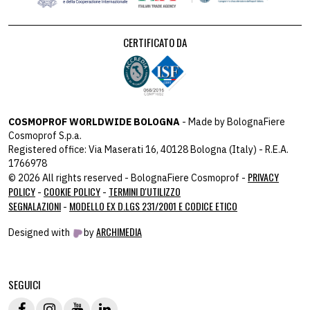
CERTIFICATO DA
COSMOPROF WORLDWIDE BOLOGNA
- Made by BolognaFiere
Cosmoprof S.p.a.
Registered office: Via Maserati 16, 40128 Bologna (Italy) - R.E.A.
1766978
PRIVACY
© 2026 All rights reserved - BolognaFiere Cosmoprof -
POLICY
COOKIE POLICY
TERMINI D'UTILIZZO
-
-
SEGNALAZIONI
MODELLO EX D.LGS 231/2001 E CODICE ETICO
-
ARCHIMEDIA
Designed with
by
host: 172.31.40.82 - you:
104.23.243.43
SEGUICI