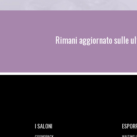
Rimani aggiornato sulle ul
I SALONI
ESPOR
COSMOPACK
WAITING 