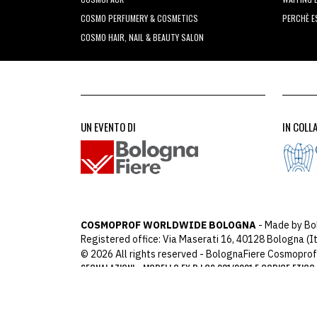
COSMO PERFUMERY & COSMETICS
PERCHÈ 
COSMO HAIR, NAIL & BEAUTY SALON
UN EVENTO DI
IN COLL
COSMOPROF WORLDWIDE BOLOGNA
- Made by Bo
Registered office: Via Maserati 16, 40128 Bologna (It
© 2026 All rights reserved - BolognaFiere Cosmoprof
SEGNALAZIONI
MODELLO EX D.LGS 231/2001 E CODICE ETICO
-
ARCHIMEDIA
Designed with
by
host: 172.31.40.82 - y