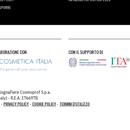
ESPORRE
ABORAZIONE CON
CON IL SUPPORTO DI
lognaFiere Cosmoprof S.p.a.
aly) - R.E.A. 1766978
PRIVACY POLICY
COOKIE POLICY
TERMINI D'UTILIZZO
 -
-
-
ou: 104.23.243.43