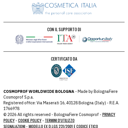
CON IL SUPPORTO DI
CERTIFICATO DA
COSMOPROF WORLDWIDE BOLOGNA
- Made by BolognaFiere
Cosmoprof S.p.a.
Registered office: Via Maserati 16, 40128 Bologna (Italy) - R.E.A.
1766978
PRIVACY
© 2026 All rights reserved - BolognaFiere Cosmoprof -
POLICY
COOKIE POLICY
TERMINI D'UTILIZZO
-
-
SEGNALAZIONI
MODELLO EX D.LGS 231/2001 E CODICE ETICO
-