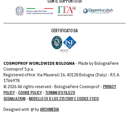
CON IL SUPPORTO DI
CERTIFICATO DA
COSMOPROF WORLDWIDE BOLOGNA
- Made by BolognaFiere
Cosmoprof S.p.a.
Registered office: Via Maserati 16, 40128 Bologna (Italy) - R.E.A.
1766978
PRIVACY
© 2026 All rights reserved - BolognaFiere Cosmoprof -
POLICY
COOKIE POLICY
TERMINI D'UTILIZZO
-
-
SEGNALAZIONI
MODELLO EX D.LGS 231/2001 E CODICE ETICO
-
ARCHIMEDIA
Designed with
by
host: 172.31.40.82 - you:
104.23.243.43