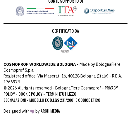
CON IL SUPPORTO DI
CERTIFICATO DA
COSMOPROF WORLDWIDE BOLOGNA
- Made by BolognaFiere
Cosmoprof S.p.a.
Registered office: Via Maserati 16, 40128 Bologna (Italy) - R.E.A.
1766978
PRIVACY
© 2026 All rights reserved - BolognaFiere Cosmoprof -
POLICY
COOKIE POLICY
TERMINI D'UTILIZZO
-
-
SEGNALAZIONI
MODELLO EX D.LGS 231/2001 E CODICE ETICO
-
ARCHIMEDIA
Designed with
by
host: 172.31.40.82 - you:
104.23.243.42