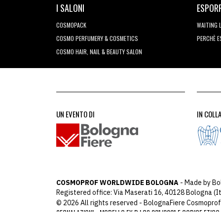
I SALONI
ESPOR
COSMOPACK
WAITING 
COSMO PERFUMERY & COSMETICS
PERCHÈ 
COSMO HAIR, NAIL & BEAUTY SALON
UN EVENTO DI
IN COLL
COSMOPROF WORLDWIDE BOLOGNA
- Made by Bo
Registered office: Via Maserati 16, 40128 Bologna (It
© 2026 All rights reserved - BolognaFiere Cosmoprof
SEGNALAZIONI
MODELLO EX D.LGS 231/2001 E CODICE ETICO
-