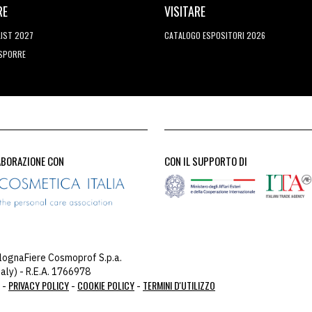
RE
VISITARE
LIST 2027
CATALOGO ESPOSITORI 2026
ESPORRE
ABORAZIONE CON
CON IL SUPPORTO DI
lognaFiere Cosmoprof S.p.a.
aly) - R.E.A. 1766978
PRIVACY POLICY
COOKIE POLICY
TERMINI D'UTILIZZO
 -
-
-