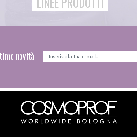
LINEE PRODOTTI
time novità!