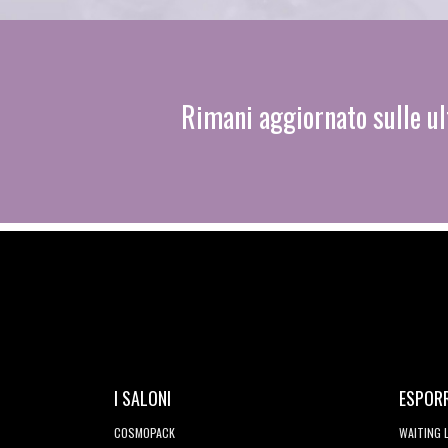
Rimani aggiornato sulle ul
I SALONI
ESPOR
COSMOPACK
WAITING 