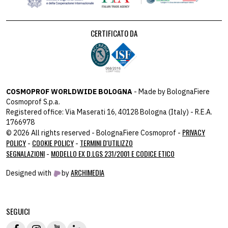
CERTIFICATO DA
COSMOPROF WORLDWIDE BOLOGNA
- Made by BolognaFiere
Cosmoprof S.p.a.
Registered office: Via Maserati 16, 40128 Bologna (Italy) - R.E.A.
1766978
PRIVACY
© 2026 All rights reserved - BolognaFiere Cosmoprof -
POLICY
COOKIE POLICY
TERMINI D'UTILIZZO
-
-
SEGNALAZIONI
MODELLO EX D.LGS 231/2001 E CODICE ETICO
-
ARCHIMEDIA
Designed with
by
host: 172.31.40.82 - you:
104.23.197.124
SEGUICI