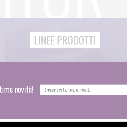
LINEE PRODOTTI
time novità!