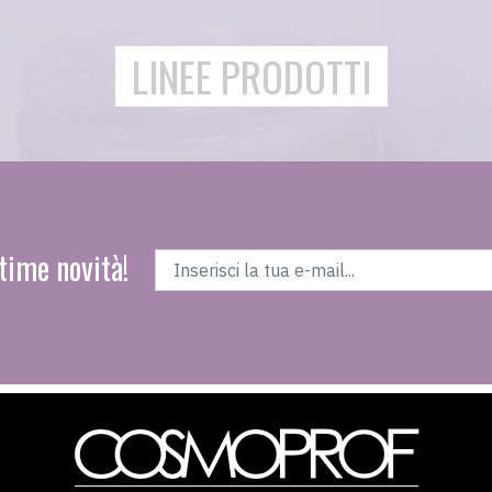
LINEE PRODOTTI
time novità!