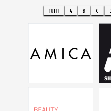
TUTTI
A
B
C