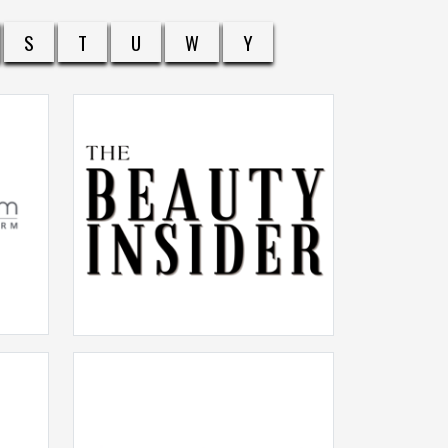
S
T
U
W
Y