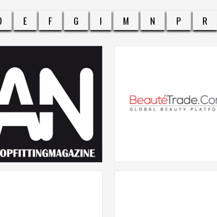
D
E
F
G
I
M
N
P
R