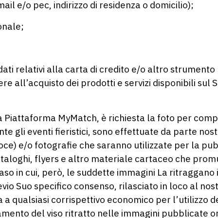
ail e/o pec, indirizzo di residenza o domicilio);
onale;
dati relativi alla carta di credito e/o altro strumento 
 all’acquisto dei prodotti e servizi disponibili sul S
a Piattaforma MyMatch, è richiesta la foto per compl
te gli eventi fieristici, sono effettuate da parte nos
voce) e/o fotografie che saranno utilizzate per la pu
ataloghi, flyers e altro materiale cartaceo che promu
caso in cui, però, le suddette immagini La ritraggano
io Suo specifico consenso, rilasciato in loco al nos
 a qualsiasi corrispettivo economico per l’utilizzo 
ento del viso ritratto nelle immagini pubblicate on-