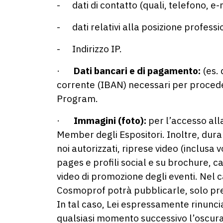
- dati di contatto (quali, telefono, e-m
- dati relativi alla posizione professi
- Indirizzo IP.
·
Dati bancari e di pagamento:
(es. 
corrente (IBAN) necessari per procedere
Program.
·
Immagini (foto):
per l’accesso all
Member degli Espositori. Inoltre, duran
noi autorizzati, riprese video (inclusa 
pages e profili social e su brochure, c
video di promozione degli eventi. Nel 
Cosmoprof potrà pubblicarle, solo prev
In tal caso, Lei espressamente rinuncia
qualsiasi momento successivo l’oscuram