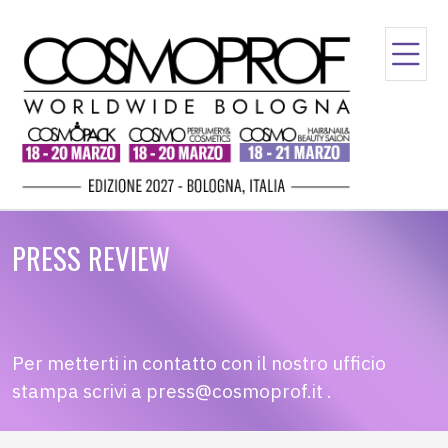
PRESS REVIEW
Per metterti in contatto con il nostro ufficio
stampa scrivi a
press@cosmoprof.it
.