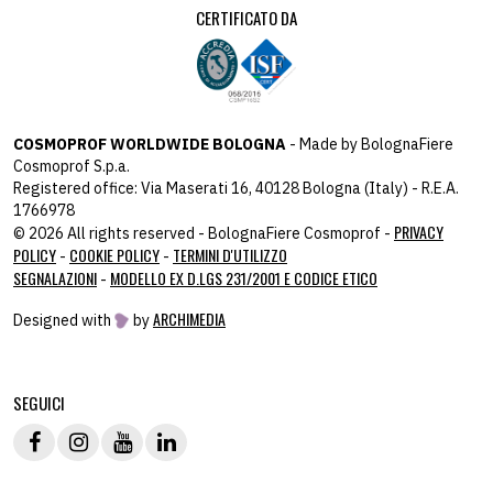
CERTIFICATO DA
COSMOPROF WORLDWIDE BOLOGNA
- Made by BolognaFiere
Cosmoprof S.p.a.
Registered office: Via Maserati 16, 40128 Bologna (Italy) - R.E.A.
1766978
PRIVACY
© 2026 All rights reserved - BolognaFiere Cosmoprof -
POLICY
COOKIE POLICY
TERMINI D'UTILIZZO
-
-
SEGNALAZIONI
MODELLO EX D.LGS 231/2001 E CODICE ETICO
-
ARCHIMEDIA
Designed with
by
host: 172.31.40.82 - you:
104.23.243.43
SEGUICI