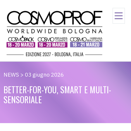
NEWS > 03 giugno 2026
BETTER-FOR-YOU, SMART E MULTI-
SENSORIALE