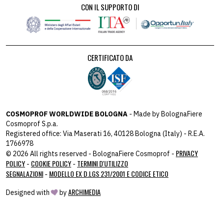
CON IL SUPPORTO DI
CERTIFICATO DA
COSMOPROF WORLDWIDE BOLOGNA
- Made by BolognaFiere
Cosmoprof S.p.a.
Registered office: Via Maserati 16, 40128 Bologna (Italy) - R.E.A.
1766978
PRIVACY
© 2026 All rights reserved - BolognaFiere Cosmoprof -
POLICY
COOKIE POLICY
TERMINI D'UTILIZZO
-
-
SEGNALAZIONI
MODELLO EX D.LGS 231/2001 E CODICE ETICO
-
ARCHIMEDIA
Designed with
by
host: 172.31.40.82 - you:
104.23.243.42