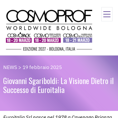
NEWS > 19 febbraio 2025
Giovanni Sgariboldi: La Visione Dietro il
Successo di Euroitalia
Euroitalia Srl nasce nel 1978 a Cavenago Brianza