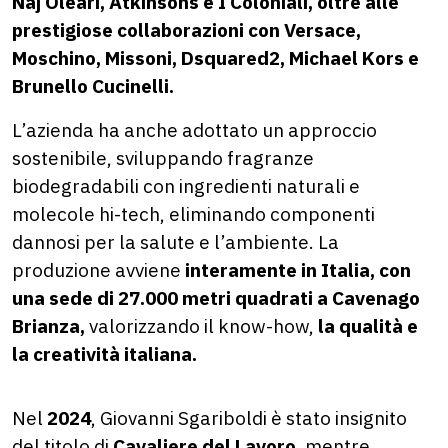
Naj Oleari, Atkinsons e I Coloniali, oltre alle
prestigiose collaborazioni con Versace,
Moschino, Missoni, Dsquared2, Michael Kors e
Brunello Cucinelli.
L’azienda ha anche adottato un approccio
sostenibile, sviluppando fragranze
biodegradabili con ingredienti naturali e
molecole hi-tech, eliminando componenti
dannosi per la salute e l’ambiente. La
produzione avviene
interamente in Italia, con
una sede di 27.000 metri quadrati a Cavenago
Brianza,
valorizzando il know-how,
la qualità e
la creatività italiana.
Nel
2024
, Giovanni Sgariboldi è stato insignito
del titolo di
Cavaliere del Lavoro,
mentre