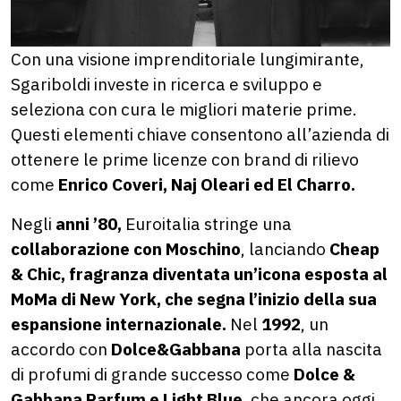
Con una visione imprenditoriale lungimirante,
Sgariboldi investe in ricerca e sviluppo e
seleziona con cura le migliori materie prime.
Questi elementi chiave consentono all’azienda di
ottenere le prime licenze con brand di rilievo
come
Enrico Coveri, Naj Oleari ed El Charro.
Negli
anni ’80,
Euroitalia stringe una
collaborazione con Moschino
, lanciando
Cheap
& Chic, fragranza diventata un’icona esposta al
MoMa di New York, che segna l’inizio della sua
espansione internazionale.
Nel
1992
, un
accordo con
Dolce&Gabbana
porta alla nascita
di profumi di grande successo come
Dolce &
Gabbana Parfum e Light Blue
, che ancora oggi