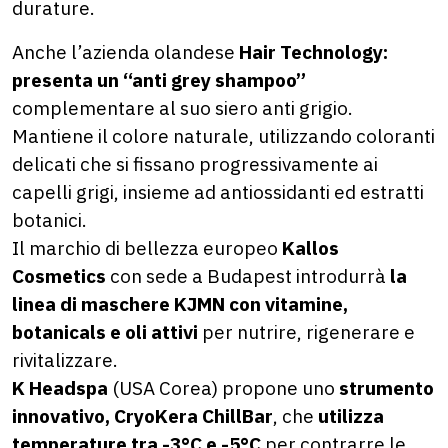
durature.
Anche l’azienda olandese
Hair Technology:
presenta un “anti grey shampoo”
complementare al suo siero anti grigio.
Mantiene il colore naturale, utilizzando coloranti
delicati che si fissano progressivamente ai
capelli grigi, insieme ad antiossidanti ed estratti
botanici.
Il marchio di bellezza europeo
Kallos
Cosmetics
con sede a Budapest introdurrà
la
linea di maschere
KJMN con vitamine,
botanicals e oli attivi
per nutrire, rigenerare e
rivitalizzare.
K Headspa
(USA Corea) propone uno
strumento
innovativo,
CryoKera ChillBar
, che
utilizza
temperature tra -3°C e -5°C
per contrarre le