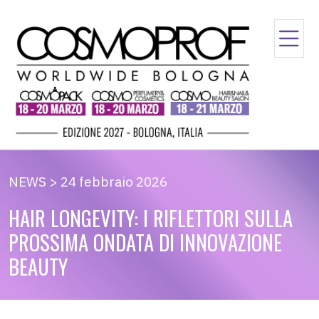
NEWS > 24 febbraio 2026
HAIR LONGEVITY: I RIFLETTORI SULLA
PROSSIMA ONDATA DI INNOVAZIONE
BEAUTY