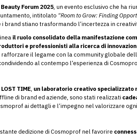
Beauty Forum 2025
, un evento esclusivo che ha riun
puntamento, intitolato
“Room to Grow: Finding Opportu
i brand stiano trasformando l’incertezza in creativit
linea
il ruolo consolidato della manifestazione com
roduttori e professionisti alla ricerca di innovazion
rafforzare il legame con la community globale dell
 condividendo al contempo l’esperienza di Cosmoprof 
o
LOST TIME
,
un laboratorio creativo specializzato n
ffline di brand ed aziende, sono stati realizzati
cadea
osmoprof ai dettagli e l’impegno nel valorizzare og
stante dedizione di Cosmoprof nel favorire
connessi