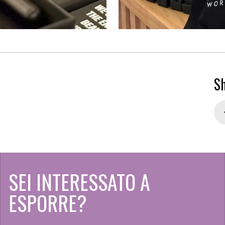
Sh
SEI INTERESSATO A
ESPORRE?