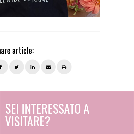
are article:
SEI INTERESSATO A
VISITARE?