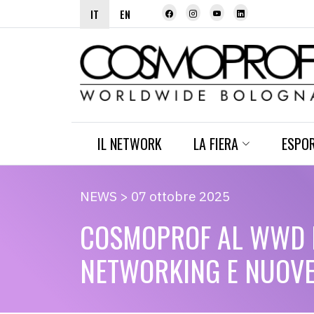
IT
EN
IL NETWORK
LA FIERA
ESPO
NEWS > 07 ottobre 2025
COSMOPROF AL WWD L
NETWORKING E NUOVE