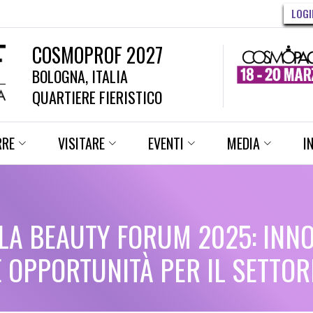
LOGI
COSMOPROF 2027
BOLOGNA, ITALIA
QUARTIERE FIERISTICO
RRE
VISITARE
EVENTI
MEDIA
I
A BEAUTY FORUM 2025: INNO
 OPPORTUNITÀ PER IL SETTOR