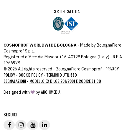
CERTIFICATO DA
COSMOPROF WORLDWIDE BOLOGNA
- Made by BolognaFiere
Cosmoprof S.p.a.
Registered office: Via Maserati 16, 40128 Bologna (Italy) - R.E.A.
1766978
PRIVACY
© 2026 All rights reserved - BolognaFiere Cosmoprof -
POLICY
COOKIE POLICY
TERMINI D'UTILIZZO
-
-
SEGNALAZIONI
MODELLO EX D.LGS 231/2001 E CODICE ETICO
-
ARCHIMEDIA
Designed with
by
host: 172.31.40.82 - you:
104.23.243.43
SEGUICI