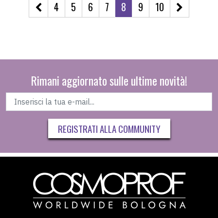
4
5
6
7
8
9
10
Rimani aggiornato sulle ultime novità!
REGISTRATI ALLA COMMUNITY