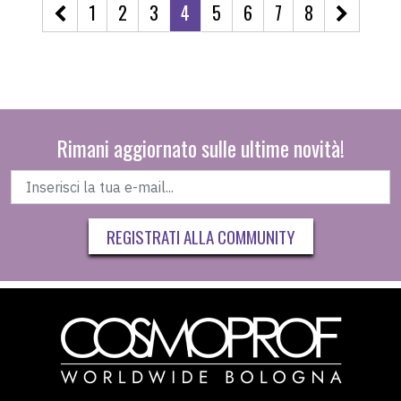
1
2
3
4
5
6
7
8
Rimani aggiornato sulle ultime novità!
REGISTRATI ALLA COMMUNITY