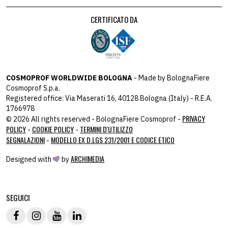
CERTIFICATO DA
COSMOPROF WORLDWIDE BOLOGNA
- Made by BolognaFiere
Cosmoprof S.p.a.
Registered office: Via Maserati 16, 40128 Bologna (Italy) - R.E.A.
1766978
PRIVACY
© 2026 All rights reserved - BolognaFiere Cosmoprof -
POLICY
COOKIE POLICY
TERMINI D'UTILIZZO
-
-
SEGNALAZIONI
MODELLO EX D.LGS 231/2001 E CODICE ETICO
-
ARCHIMEDIA
Designed with
by
host: 172.31.40.82 - you:
104.23.197.125
SEGUICI